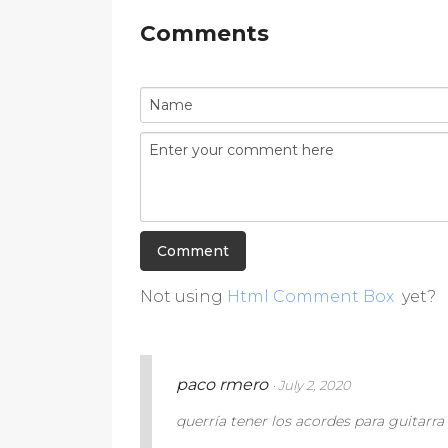
Comments
Not using
Html Comment Box
yet?
paco rmero
· July 2, 2020
querría tener los acordes para guitarra