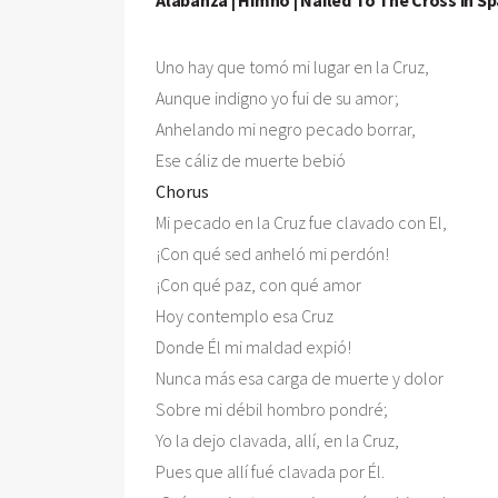
Uno hay que tomó mi lugar en la Cruz,

Aunque indigno yo fui de su amor;

Anhelando mi negro pecado borrar,

Chorus

Mi pecado en la Cruz fue clavado con El,

¡Con qué sed anheló mi perdón!

¡Con qué paz, con qué amor

Hoy contemplo esa Cruz

Donde Él mi maldad expió!

Nunca más esa carga de muerte y dolor

Sobre mi débil hombro pondré;

Yo la dejo clavada, allí, en la Cruz,

Pues que allí fué clavada por Él.
