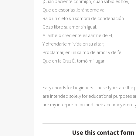
¡Cuán paciente conmigo, cuán sabio es hoy,

Que de escorias librándome va!

Bajo un cielo sin sombra de condenación

Gozo libre su amor sin igual.

Mi anhelo creciente es asirme de Él,

Y ofrendarle mi vida en su altar;

Proclamar, en un salmo de amor y de fe,

Easy chords for beginners. These lyrics are the p
are intended solely for educational purposes a
are my interpretation and their accuracy is not
Use this contact form