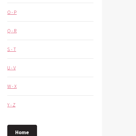
O - P
Q - R
S - T
U - V
W - X
Y - Z
Home