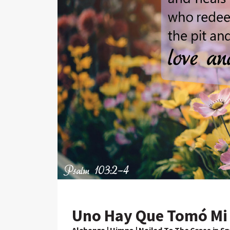
Uno Hay Que Tomó Mi 
Alabanza | Himno | Nailed To The Cross in S