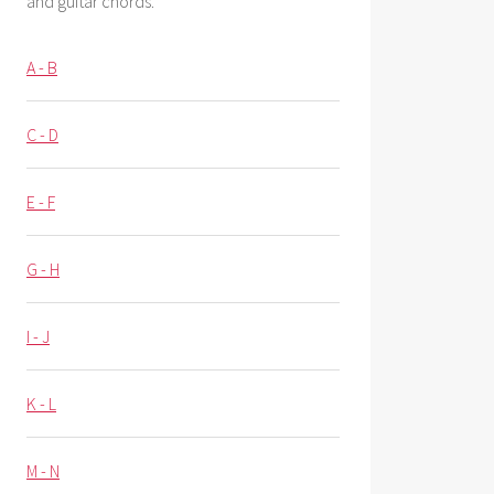
and guitar chords.
A - B
C - D
E - F
G - H
I - J
K - L
M - N