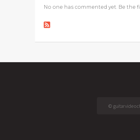
No one has commented yet. Be the fi
© guitarvideoch