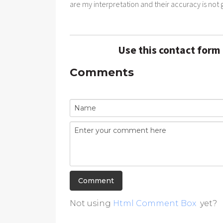
are my interpretation and their accuracy is not
Use this contact form
Comments
Not using
Html Comment Box
yet?