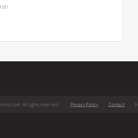
rst!
ords.com. All rights reserved.
Privacy Policy
Contact
D