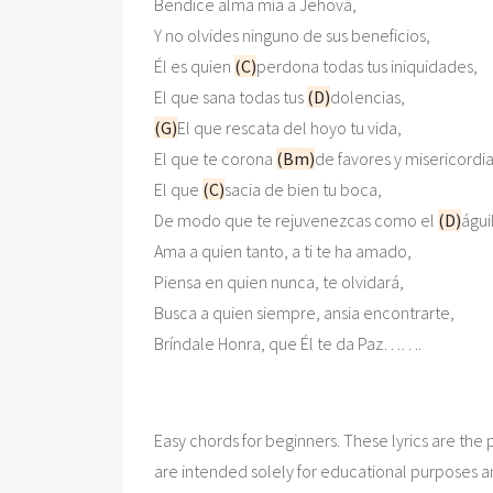
Bendice alma mía a Jehová, 

Y no olvides ninguno de sus beneficios, 

Él es quien 
(C)
perdona todas tus iniquidades, 

El que sana todas tus 
(D)
(G)
El que rescata del hoyo tu vida, 

El que te corona 
(Bm)
de favores y misericordias
El que 
(C)
sacia de bien tu boca, 

De modo que te rejuvenezcas como el 
(D)
águil
Ama a quien tanto, a ti te ha amado, 

Piensa en quien nunca, te olvidará, 

Busca a quien siempre, ansia encontrarte, 

Easy chords for beginners. These lyrics are the p
are intended solely for educational purposes a