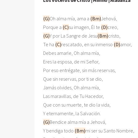
(G)
Oh alma mía, ama a 
(Bm)
Jehová, 

Porque a 
(C)
su imagen, Él te 
(D)
(G)
Y por La Sangre de Jesu
(Bm)
cristo, 

Te ha 
(C)
rescatado, en su inmenso 
(D)
amor, 

Debes amarle, Oh alma mía, 

Eres la esposa, de mi Señor, 

Por eso entrégate, sin más reservas, 

Que sin reservas, por ti se dio, 

Jamás olvides, Oh alma mía, 

Las maravillas, de Tu Hacedor, 

Que con su muerte, te dio la vida, 

(G)
Bendice alma mía a Jehová, 

Y bendiga todo 
(Bm)
mi ser su Santo Nombre, 
