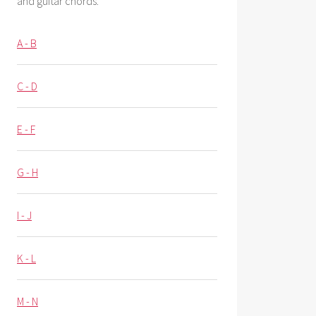
and guitar chords.
A - B
C - D
E - F
G - H
I - J
K - L
M - N