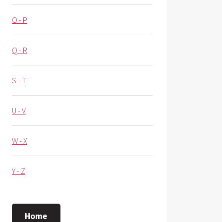
O - P
Q - R
S - T
U - V
W - X
Y - Z
Home