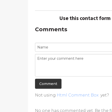
Use this contact form
Comments
Not using
Html Comment Box
yet?
No one has commented yet. Be the fi