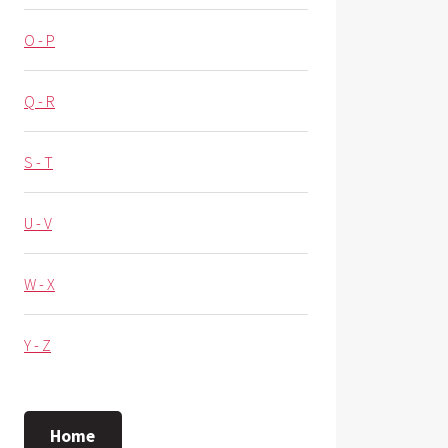
O - P
Q - R
S - T
U - V
W - X
Y - Z
Home