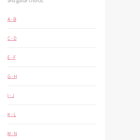
and guitar chords.
A - B
C - D
E - F
G - H
I - J
K - L
M - N