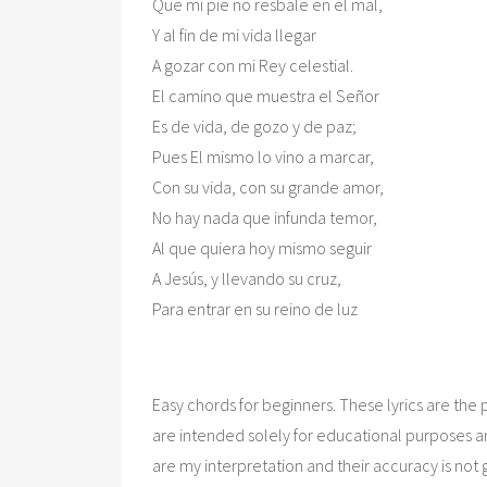
Que mi pie no resbale en el mal,

Y al fin de mi vida llegar

A gozar con mi Rey celestial.

El camino que muestra el Señor

Es de vida, de gozo y de paz;

Pues El mismo lo vino a marcar,

Con su vida, con su grande amor,

No hay nada que infunda temor,

Al que quiera hoy mismo seguir

A Jesús, y llevando su cruz,

Easy chords for beginners. These lyrics are the p
are intended solely for educational purposes a
are my interpretation and their accuracy is not