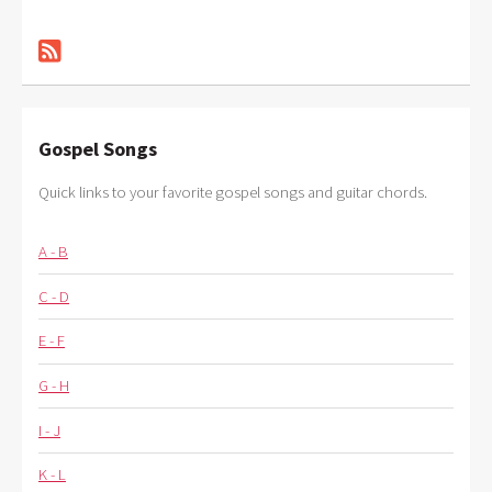
Gospel Songs
Quick links to your favorite gospel songs and guitar chords.
A - B
C - D
E - F
G - H
I - J
K - L