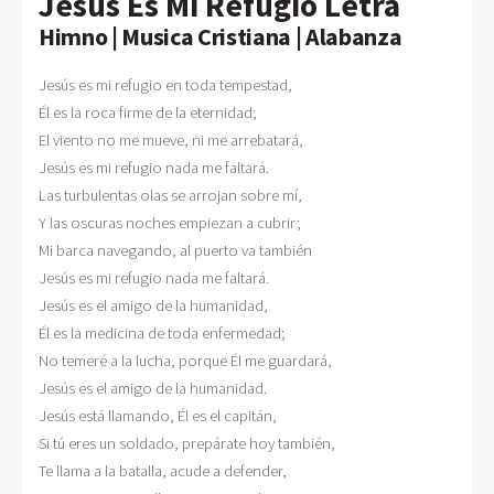
Jesús Es Mi Refugio Letra
Himno | Musica Cristiana | Alabanza
Jesús es mi refugio en toda tempestad,

Él es la roca firme de la eternidad;

El viento no me mueve, ni me arrebatará,

Jesús es mi refugio nada me faltará.

Las turbulentas olas se arrojan sobre mí,

Y las oscuras noches empiezan a cubrir;

Mi barca navegando, al puerto va también

Jesús es mi refugio nada me faltará.

Jesús es el amigo de la humanidad,

Él es la medicina de toda enfermedad;

No temeré a la lucha, porque Él me guardará,

Jesús es el amigo de la humanidad.

Jesús está llamando, Él es el capitán,

Si tú eres un soldado, prepárate hoy también,

Te llama a la batalla, acude a defender,
