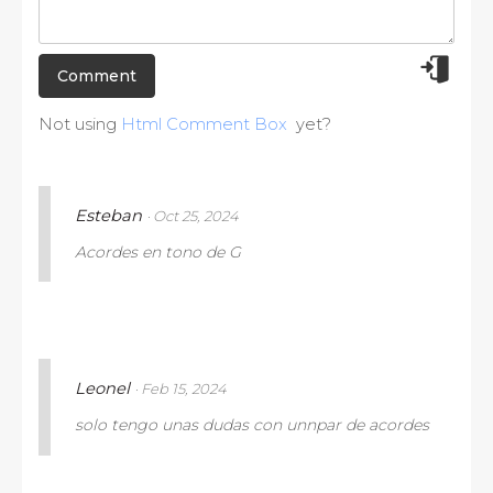
Not using
Html Comment Box
yet?
Esteban
· Oct 25, 2024
Acordes en tono de G
Like ·
Reply ·
Flag
Leonel
· Feb 15, 2024
solo tengo unas dudas con unnpar de acordes
Like ·
Reply ·
Flag