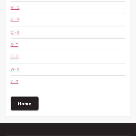
M - N
O - P
Q - R
S - T
U - V
W - X
Y - Z
Home