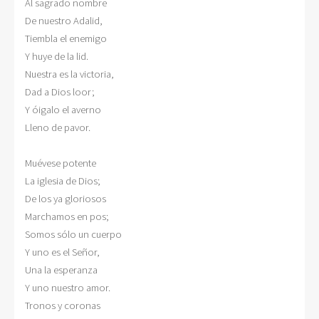
Al sagrado nombre

De nuestro Adalid,

Tiembla el enemigo

Y huye de la lid.

Nuestra es la victoria,

Dad a Dios loor;

Y óigalo el averno

Lleno de pavor.

Muévese potente

La iglesia de Dios;

De los ya gloriosos

Marchamos en pos;

Somos sólo un cuerpo

Y uno es el Señor,

Una la esperanza

Y uno nuestro amor.

Tronos y coronas
