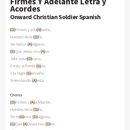
Firmes Y Adelante Letra y
Acordes
Onward Christian Soldier Spanish
(D)
Firmes y ade
(A)
lante,

Huestes de la 
(D)
fe,

Sin temor 
(A)
(E)
Que Jesús nos 
(A)
ve.

Jefe sobe
(D)
rano,

Cristo al frente 
(G)
va,

Y la regia 
(G)
enseña

Tremolando 
(A)
está.

Chorus
(D)
Firmes y 
(A)
adelante,

Huestes de la 
(D)
fe,

Sin te
(G)
mor 
(D)
(G)
Que 
(A)
Jesús nos 
(D)
ve.
