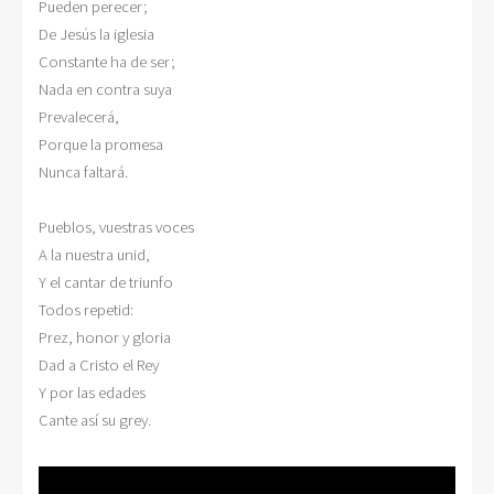
Pueden perecer;

De Jesús la iglesia

Constante ha de ser;

Nada en contra suya

Prevalecerá,

Porque la promesa

Nunca faltará.

Pueblos, vuestras voces

A la nuestra unid,

Y el cantar de triunfo

Todos repetid:

Prez, honor y gloria

Dad a Cristo el Rey

Y por las edades

Cante así su grey.