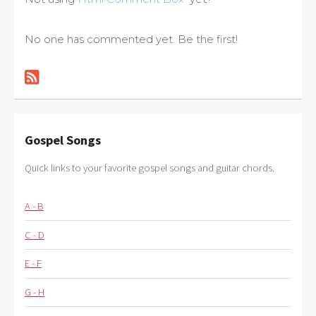
No one has commented yet. Be the first!
Gospel Songs
Quick links to your favorite gospel songs and guitar chords.
A - B
C - D
E - F
G - H