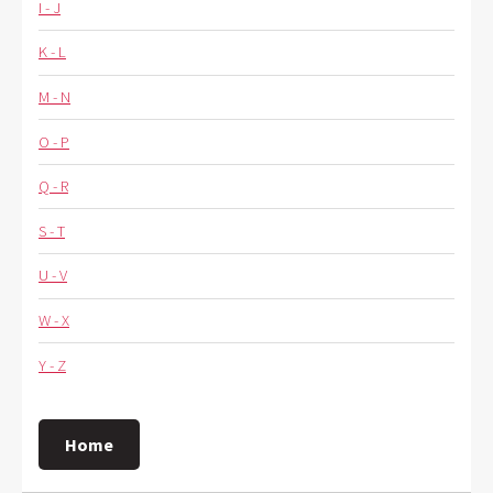
I - J
K - L
M - N
O - P
Q - R
S - T
U - V
W - X
Y - Z
Home