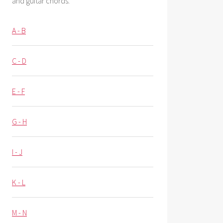
and guitar chords.
A - B
C - D
E - F
G - H
I - J
K - L
M - N