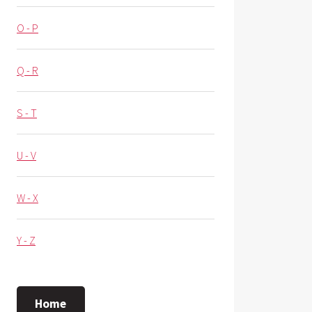
O - P
Q - R
S - T
U - V
W - X
Y - Z
Home