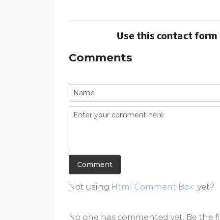
Use this contact form
Comments
Not using
Html Comment Box
yet?
No one has commented yet. Be the fi