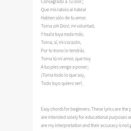
Consagrado a Tu loor;

Que mis labios al hablar

Hablen sólo de tu amor.

Toma ¡oh Dios!, mi voluntad,

Y hazla tuya nada más;

Toma, sí, mi corazón,

Por tu trono lo tendrás.

Toma tú mi amor, que hoy

A tus pies vengo a poner;

¡Toma todo lo que soy,

Todo tuyo quiero ser!.
Easy chords for beginners. These lyrics are the p
are intended solely for educational purposes a
are my interpretation and their accuracy is not