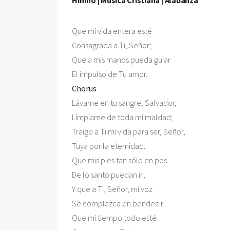
Que mi vida entera esté

Consagrada a Ti, Señor;

Que a mis manos pueda guiar

Chorus

Lávame en tu sangre, Salvador,

Límpiame de toda mi maldad;

Traigo a Ti mi vida para ser, Señor,

Tuya por la eternidad.

Que mis pies tan sólo en pos

De lo santo puedan ir;

Y que a Ti, Señor, mi voz

Se complazca en bendecir.

Que mi tiempo todo esté
