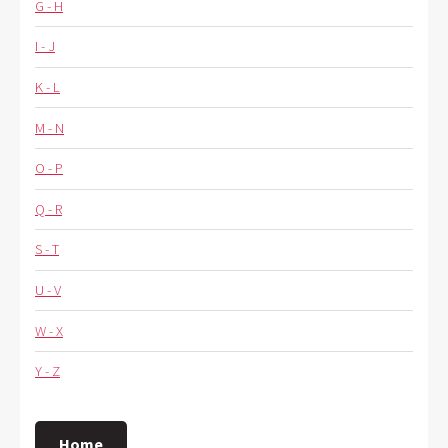
G - H
I - J
K - L
M - N
O - P
Q - R
S - T
U - V
W - X
Y - Z
Home