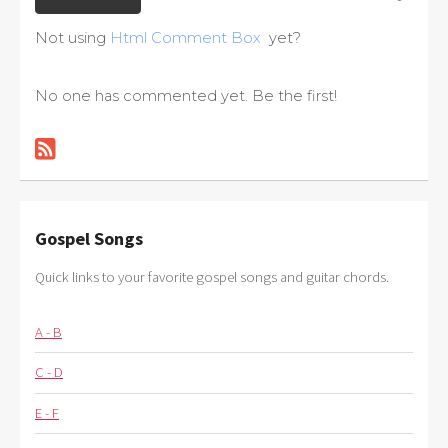
Not using
Html Comment Box
yet?
No one has commented yet. Be the first!
Gospel Songs
Quick links to your favorite gospel songs and guitar chords.
A - B
C - D
E - F