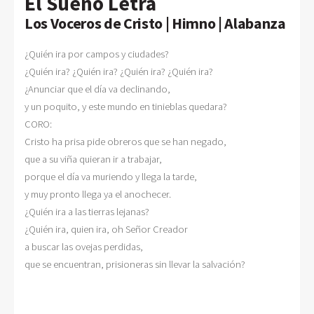
El Sueño Letra
Los Voceros de Cristo | Himno | Alabanza
¿Quién ira por campos y ciudades? 

¿Quién ira? ¿Quién ira? ¿Quién ira? ¿Quién ira?  

¿Anunciar que el día va declinando, 

y un poquito, y este mundo en tinieblas quedara? 

CORO: 

Cristo ha prisa pide obreros que se han negado, 

que a su viña quieran ir a trabajar, 

porque el día va muriendo y llega la tarde, 

y muy pronto llega ya el anochecer. 

¿Quién ira a las tierras lejanas? 

¿Quién ira, quien ira, oh Señor Creador 

a buscar las ovejas perdidas, 
