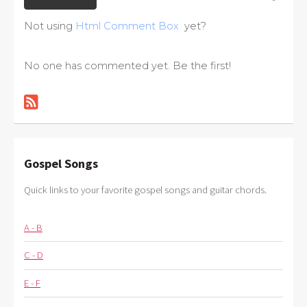
Not using
Html Comment Box
yet?
No one has commented yet. Be the first!
Gospel Songs
Quick links to your favorite gospel songs and guitar chords.
A - B
C - D
E - F