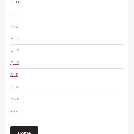
G - H
I - J
K - L
M - N
O - P
Q - R
S - T
U - V
W - X
Y - Z
Home