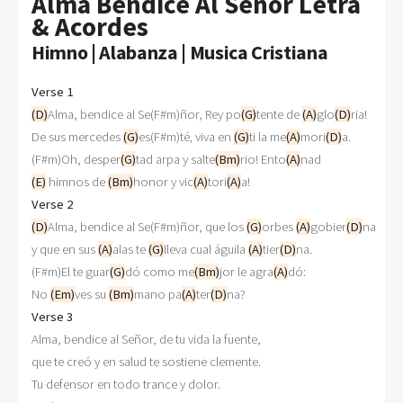
Alma Bendice Al Señor Letra
& Acordes
Himno | Alabanza | Musica Cristiana
Verse 1
(D)
Alma, bendice al Se(F#m)ñor, Rey po
(G)
tente de 
(A)
glo
(D)
ria!

De sus mercedes 
(G)
es(F#m)té‚ viva en 
(G)
ti la me
(A)
mori
(D)
a.

(F#m)Oh, desper
(G)
tad arpa y salte
(Bm)
rio! Ento
(A)
(E)
 himnos de 
(Bm)
honor y vic
(A)
tori
(A)
Verse 2
(D)
Alma, bendice al Se(F#m)ñor, que los 
(G)
orbes 
(A)
gobier
(D)
na

y que en sus 
(A)
alas te 
(G)
lleva cual águila 
(A)
tier
(D)
na.

(F#m)El te guar
(G)
dó como me
(Bm)
jor le agra
(A)
dó:

No 
(Em)
ves su 
(Bm)
mano pa
(A)
ter
(D)
Verse 3

Alma, bendice al Señor, de tu vida la fuente,

que te creó y en salud te sostiene clemente.

Tu defensor en todo trance y dolor.
