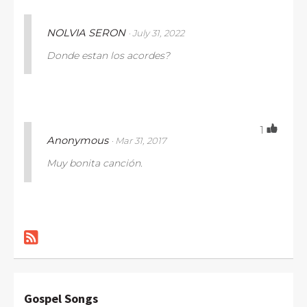
NOLVIA SERON
· July 31, 2022
Donde estan los acordes?
Like ·
Reply ·
Flag
1
Anonymous
· Mar 31, 2017
Muy bonita canción.
Like ·
Reply ·
Flag
Gospel Songs