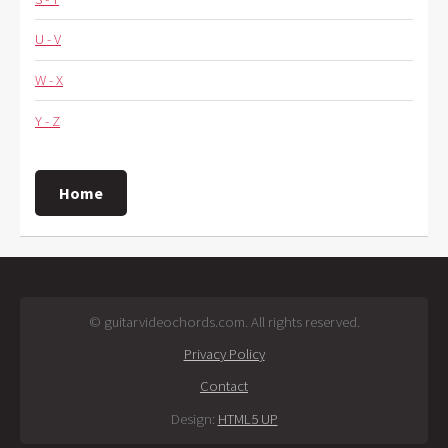
U - V
W - X
Y - Z
Home
© guitarvideochords.com. All rights reserved.
Privacy Policy
Contact
Design:
HTML5 UP