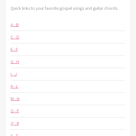
Quick links to your favorite gospel songs and guitar chords.
A - B
C - D
E - F
G - H
I - J
K - L
M - N
O - P
Q - R
S - T